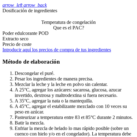
arrow_left
arrow_back
Dosificación de ingredientes
Temperatura de congelación
Que es el PAC?
Poder edulcorante POD
Extracto seco
Precio de coste
Introducir aquí los precios de compra de tus ingredientes
Método de elaboración
Descongelar el puré.
Pesar los ingredientes de manera precisa.
Mezclar la leche y la leche en polvo sin calentar.
A 25°C, agregar los azúcares: sacarosa, glucosa,
azucar
invertido, dextrosa y maltrodextina si fuera necesario.
A 35°C, agregar la nata o la mantequilla.
A 45°C, agregar el estabilizante mezclado con 10
veces su
peso en azúcar.
Pasteurizar a temperatura entre 83 et 85°C durante 2
minutos.
Batir la mezcla.
Enfriar la mezcla de helado lo mas rápido posible
(sobre un
cuenco con hielo y/o en el congelador). La temperatura debe